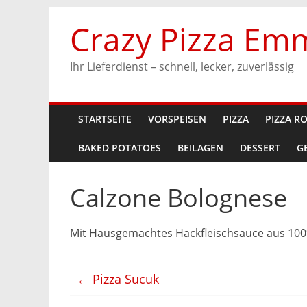
Zum
Crazy Pizza Em
Inhalt
springen
Ihr Lieferdienst – schnell, lecker, zuverlässig
STARTSEITE
VORSPEISEN
PIZZA
PIZZA R
BAKED POTATOES
BEILAGEN
DESSERT
G
Calzone Bolognese
Mit Hausgemachtes Hackfleischsauce aus 100
←
Pizza Sucuk