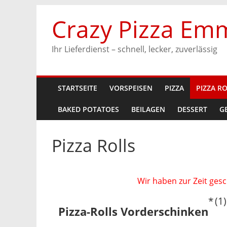
Zum
Crazy Pizza Em
Inhalt
springen
Ihr Lieferdienst – schnell, lecker, zuverlässig
STARTSEITE
VORSPEISEN
PIZZA
PIZZA R
BAKED POTATOES
BEILAGEN
DESSERT
G
Pizza Rolls
Wir haben zur Zeit gesc
1
Pizza-Rolls Vorderschinken