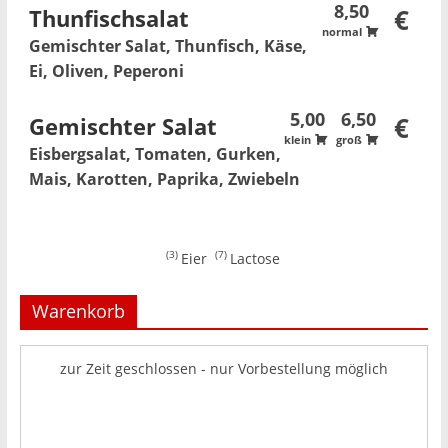
8,50
Thunfischsalat
€
normal
Gemischter Salat, Thunfisch, Käse,
Ei, Oliven, Peperoni
5,00
6,50
Gemischter Salat
€
klein
groß
Eisbergsalat, Tomaten, Gurken,
Mais, Karotten, Paprika, Zwiebeln
3
7
Eier
Lactose
Warenkorb
zur Zeit geschlossen - nur Vorbestellung möglich