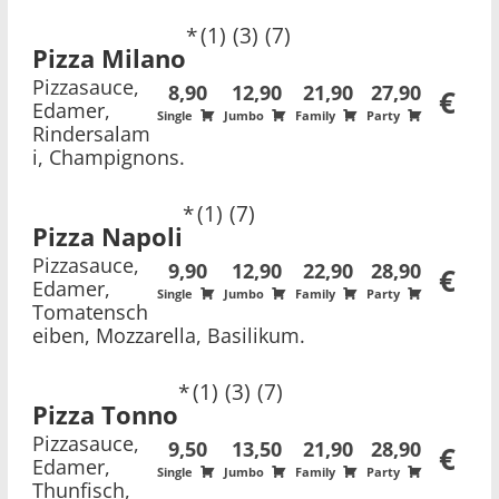
1
3
7
Pizza Milano
Pizzasauce,
8,90
12,90
21,90
27,90
€
Edamer,
Single
Jumbo
Family
Party
Rindersalam
i, Champignons.
1
7
Pizza Napoli
Pizzasauce,
9,90
12,90
22,90
28,90
€
Edamer,
Single
Jumbo
Family
Party
Tomatensch
eiben, Mozzarella, Basilikum.
1
3
7
Pizza Tonno
Pizzasauce,
9,50
13,50
21,90
28,90
€
Edamer,
Single
Jumbo
Family
Party
Thunfisch,