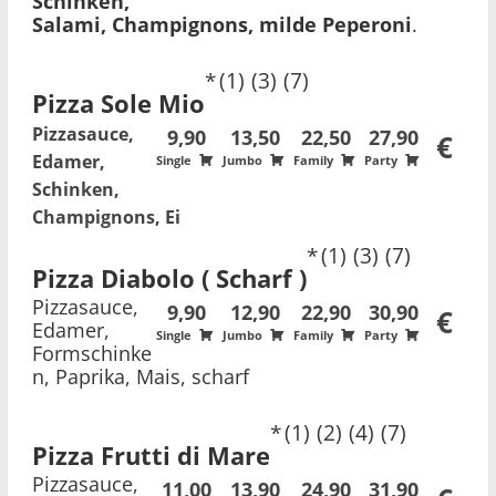
Schinken,
Salami, Champignons, milde Peperoni
.
1
3
7
Pizza Sole Mio
Pizzasauce,
9,90
13,50
22,50
27,90
€
Edamer,
Single
Jumbo
Family
Party
Schinken,
Champignons, Ei
1
3
7
Pizza Diabolo ( Scharf )
Pizzasauce,
9,90
12,90
22,90
30,90
€
Edamer,
Single
Jumbo
Family
Party
Formschinke
n, Paprika, Mais, scharf
1
2
4
7
Pizza Frutti di Mare
Pizzasauce,
11,00
13,90
24,90
31,90