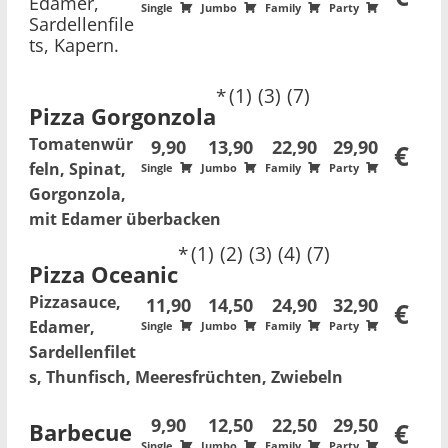
Edamer,
Single
Jumbo
Family
Party
Sardellenfile
ts, Kapern.
1
3
7
Pizza Gorgonzola
Tomatenwür
9,90
13,90
22,90
29,90
€
feln, Spinat,
Single
Jumbo
Family
Party
Gorgonzola,
mit Edamer überbacken
1
2
3
4
7
Pizza Oceanic
Pizzasauce,
11,90
14,50
24,90
32,90
€
Edamer,
Single
Jumbo
Family
Party
Sardellenfilet
s, Thunfisch, Meeresfrüchten, Zwiebeln
9,90
12,50
22,50
29,50
Barbecue
€
Single
Jumbo
Family
Party