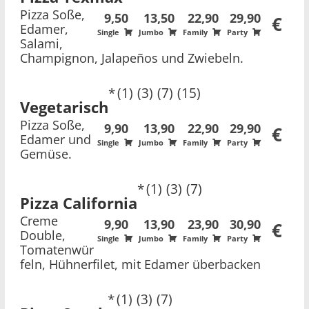
Pizza Soße,
9,50
13,50
22,90
29,90
€
Edamer,
Single
Jumbo
Family
Party
Salami,
Champignon, Jalapeños und Zwiebeln.
1
3
7
15
Vegetarisch
Pizza Soße,
9,90
13,90
22,90
29,90
€
Edamer und
Single
Jumbo
Family
Party
Gemüse.
1
3
7
Pizza California
Creme
9,90
13,90
23,90
30,90
€
Double,
Single
Jumbo
Family
Party
Tomatenwür
feln, Hühnerfilet, mit Edamer überbacken
1
3
7