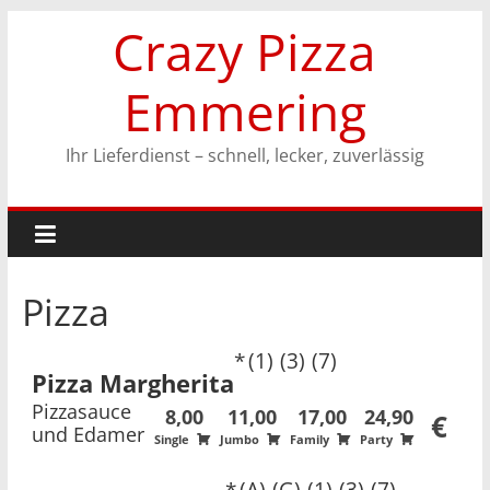
Zum
Crazy Pizza
Inhalt
springen
Emmering
Ihr Lieferdienst – schnell, lecker, zuverlässig
Pizza
1
3
7
Pizza Margherita
Pizzasauce
8,00
11,00
17,00
24,90
€
und Edamer
Single
Jumbo
Family
Party
A
G
1
3
7