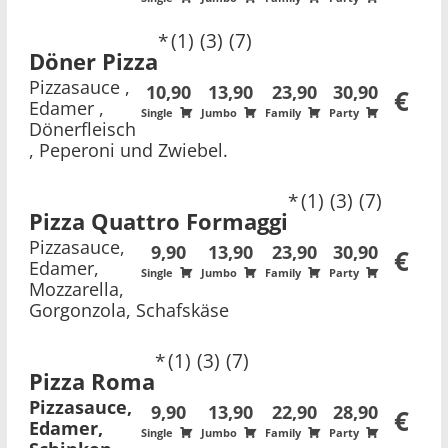
1
3
7
Döner Pizza
Pizzasauce ,
10,90
13,90
23,90
30,90
€
Edamer ,
Single
Jumbo
Family
Party
Dönerfleisch
, Peperoni und Zwiebel.
1
3
7
Pizza Quattro Formaggi
Pizzasauce,
9,90
13,90
23,90
30,90
€
Edamer,
Single
Jumbo
Family
Party
Mozzarella,
Gorgonzola, Schafskäse
1
3
7
Pizza Roma
Pizzasauce,
9,90
13,90
22,90
28,90
€
Edamer,
Single
Jumbo
Family
Party