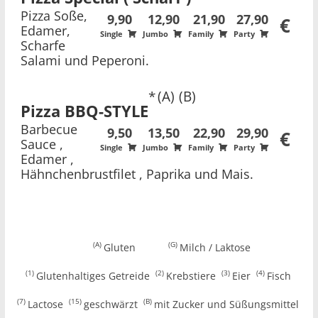
Pizza Soße,
9,90
12,90
21,90
27,90
€
Edamer,
Single
Jumbo
Family
Party
Scharfe
Salami und Peperoni.
A
B
Pizza BBQ-STYLE
Barbecue
9,50
13,50
22,90
29,90
€
Sauce ,
Single
Jumbo
Family
Party
Edamer ,
Hähnchenbrustfilet , Paprika und Mais.
A
G
Gluten
Milch / Laktose
1
2
3
4
Glutenhaltiges Getreide
Krebstiere
Eier
Fisch
7
15
B
Lactose
geschwärzt
mit Zucker und Süßungsmittel