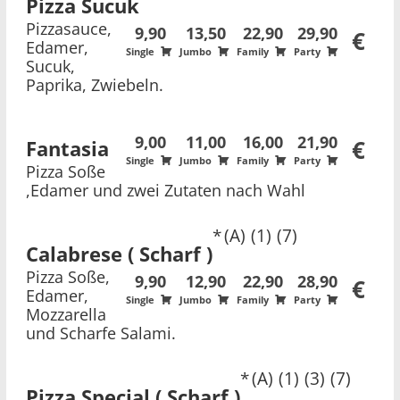
Pizza Sucuk
Pizzasauce,
9,90
13,50
22,90
29,90
€
Edamer,
Single
Jumbo
Family
Party
Sucuk,
Paprika, Zwiebeln.
9,00
11,00
16,00
21,90
Fantasia
€
Single
Jumbo
Family
Party
Pizza Soße
,Edamer und zwei Zutaten nach Wahl
A
1
7
Calabrese ( Scharf )
Pizza Soße,
9,90
12,90
22,90
28,90
€
Edamer,
Single
Jumbo
Family
Party
Mozzarella
und Scharfe Salami.
A
1
3
7
Pizza Special ( Scharf )