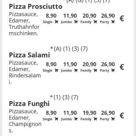
Pizza Prosciutto
Pizzasauce,
8,90
11,90
20,90
26,90
€
Edamer,
Single
Jumbo
Family
Party
Truthahnfor
mschinken.
A
1
3
7
Pizza Salami
Pizzasauce,
8,90
11,90
20,90
26,90
€
Edamer,
Single
Jumbo
Family
Party
Rindersalam
i.
1
3
7
Pizza Funghi
Pizzasauce,
8,90
11,90
19,90
26,90
€
Edamer,
Single
Jumbo
Family
Party
Champignon
s.