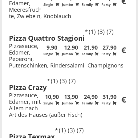
€
Edamer,
Single
Jumbo
Family
Party
Meeresfrüch
te, Zwiebeln, Knoblauch
1
3
7
Pizza Quattro Stagioni
Pizzasauce,
9,90
12,90
21,90
27,90
€
Edamer,
Single
Jumbo
Family
Party
Peperoni,
Putenschinken, Rindersalami, Champignons
1
3
7
Pizza Crazy
Pizzasauce,
10,90
13,90
24,90
31,90
€
Edamer, mit
Single
Jumbo
Family
Party
Allem nach
Art des Hauses (außer Fisch)
1
3
7
Pizza Texmax