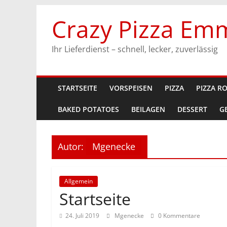
Zum
Crazy Pizza Em
Inhalt
springen
Ihr Lieferdienst – schnell, lecker, zuverlässig
STARTSEITE
VORSPEISEN
PIZZA
PIZZA R
BAKED POTATOES
BEILAGEN
DESSERT
G
Autor:
Mgenecke
Allgemein
Startseite
24. Juli 2019
Mgenecke
0 Kommentare