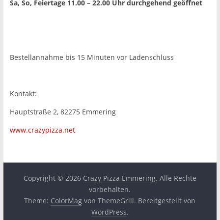
Sa, So, Feiertage 11.00 – 22.00 Uhr
durchgehend geöffnet
Bestellannahme bis 15 Minuten vor Ladenschluss
Kontakt:
Hauptstraße 2, 82275 Emmering
www.crazypizza.net
Copyright © 2026
Crazy Pizza Emmering
. Alle Rechte
vorbehalten.
Theme:
ColorMag
von ThemeGrill. Bereitgestellt von
WordPress
.