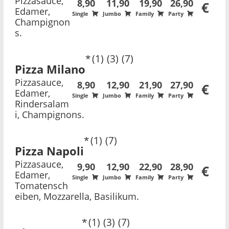
Pizzasauce,
8,90
11,90
19,90
26,90
€
Edamer,
Single
Jumbo
Family
Party
Champignon
s.
1
3
7
Pizza Milano
Pizzasauce,
8,90
12,90
21,90
27,90
€
Edamer,
Single
Jumbo
Family
Party
Rindersalam
i, Champignons.
1
7
Pizza Napoli
Pizzasauce,
9,90
12,90
22,90
28,90
€
Edamer,
Single
Jumbo
Family
Party
Tomatensch
eiben, Mozzarella, Basilikum.
1
3
7