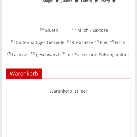
Single
Jumbo
Family
Party
A
G
Gluten
Milch / Laktose
1
2
3
4
Glutenhaltiges Getreide
Krebstiere
Eier
Fisch
7
15
B
Lactose
geschwärzt
mit Zucker und Süßungsmittel
Warenkorb
Warenkorb ist leer