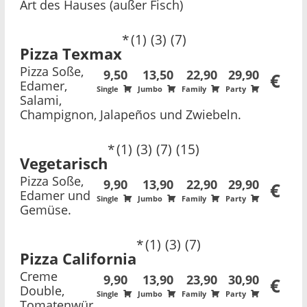
Art des Hauses (außer Fisch)
1
3
7
Pizza Texmax
Pizza Soße,
9,50
13,50
22,90
29,90
€
Edamer,
Single
Jumbo
Family
Party
Salami,
Champignon, Jalapeños und Zwiebeln.
1
3
7
15
Vegetarisch
Pizza Soße,
9,90
13,90
22,90
29,90
€
Edamer und
Single
Jumbo
Family
Party
Gemüse.
1
3
7
Pizza California
Creme
9,90
13,90
23,90
30,90
€
Double,
Single
Jumbo
Family
Party
Tomatenwür