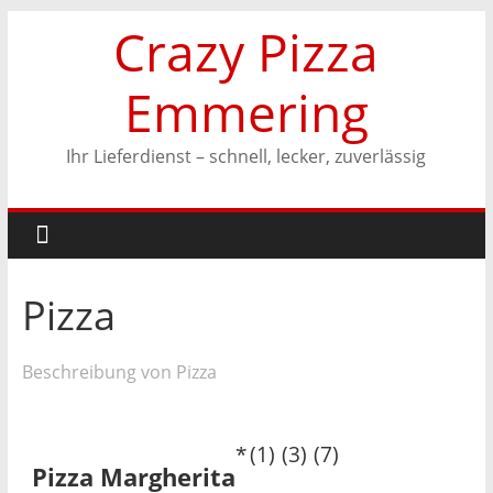
Zum
Crazy Pizza
Inhalt
springen
Emmering
Ihr Lieferdienst – schnell, lecker, zuverlässig
Pizza
Beschreibung von Pizza
1
3
7
Pizza Margherita