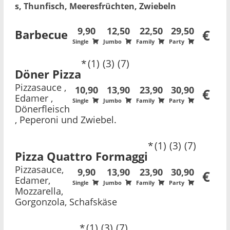
s, Thunfisch, Meeresfrüchten, Zwiebeln
9,90
12,50
22,50
29,50
Barbecue
€
Single
Jumbo
Family
Party
1
3
7
Döner Pizza
Pizzasauce ,
10,90
13,90
23,90
30,90
€
Edamer ,
Single
Jumbo
Family
Party
Dönerfleisch
, Peperoni und Zwiebel.
1
3
7
Pizza Quattro Formaggi
Pizzasauce,
9,90
13,90
23,90
30,90
€
Edamer,
Single
Jumbo
Family
Party
Mozzarella,
Gorgonzola, Schafskäse
1
3
7