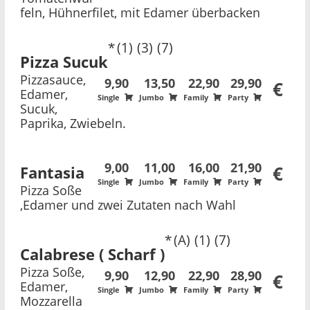
feln, Hühnerfilet, mit Edamer überbacken
1
3
7
Pizza Sucuk
Pizzasauce,
9,90
13,50
22,90
29,90
€
Edamer,
Single
Jumbo
Family
Party
Sucuk,
Paprika, Zwiebeln.
9,00
11,00
16,00
21,90
Fantasia
€
Single
Jumbo
Family
Party
Pizza Soße
,Edamer und zwei Zutaten nach Wahl
A
1
7
Calabrese ( Scharf )
Pizza Soße,
9,90
12,90
22,90
28,90
€
Edamer,
Single
Jumbo
Family
Party
Mozzarella