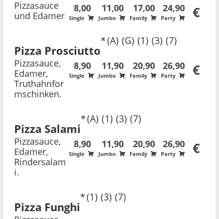
Pizzasauce
8,00
11,00
17,00
24,90
€
und Edamer
Single
Jumbo
Family
Party
A
G
1
3
7
Pizza Prosciutto
Pizzasauce,
8,90
11,90
20,90
26,90
€
Edamer,
Single
Jumbo
Family
Party
Truthahnfor
mschinken.
A
1
3
7
Pizza Salami
Pizzasauce,
8,90
11,90
20,90
26,90
€
Edamer,
Single
Jumbo
Family
Party
Rindersalam
i.
1
3
7
Pizza Funghi