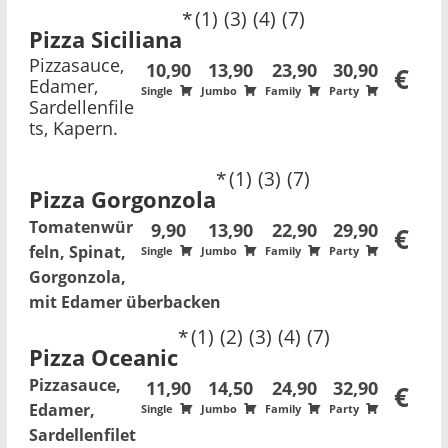
1
3
4
7
Pizza Siciliana
Pizzasauce,
10,90
13,90
23,90
30,90
€
Edamer,
Single
Jumbo
Family
Party
Sardellenfile
ts, Kapern.
1
3
7
Pizza Gorgonzola
Tomatenwür
9,90
13,90
22,90
29,90
€
feln, Spinat,
Single
Jumbo
Family
Party
Gorgonzola,
mit Edamer überbacken
1
2
3
4
7
Pizza Oceanic
Pizzasauce,
11,90
14,50
24,90
32,90
€
Edamer,
Single
Jumbo
Family
Party
Sardellenfilet