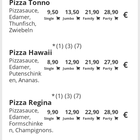
Pizza Tonno
Pizzasauce,
9,50
13,50
21,90
28,90
€
Edamer,
Single
Jumbo
Family
Party
Thunfisch,
Zwiebeln
1
3
7
Pizza Hawaii
Pizzasauce,
8,90
12,90
21,90
27,90
€
Edamer,
Single
Jumbo
Family
Party
Putenschink
en, Ananas.
1
3
7
Pizza Regina
Pizzasauce,
9,90
12,90
22,90
28,90
€
Edamer,
Single
Jumbo
Family
Party
Formschinke
n, Champignons.