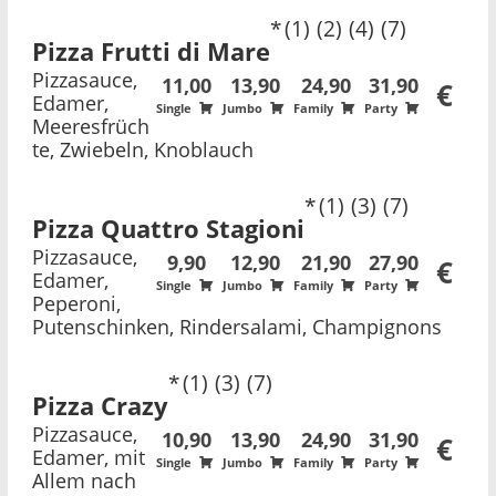
1
2
4
7
Pizza Frutti di Mare
Pizzasauce,
11,00
13,90
24,90
31,90
€
Edamer,
Single
Jumbo
Family
Party
Meeresfrüch
te, Zwiebeln, Knoblauch
1
3
7
Pizza Quattro Stagioni
Pizzasauce,
9,90
12,90
21,90
27,90
€
Edamer,
Single
Jumbo
Family
Party
Peperoni,
Putenschinken, Rindersalami, Champignons
1
3
7
Pizza Crazy
Pizzasauce,
10,90
13,90
24,90
31,90
€
Edamer, mit
Single
Jumbo
Family
Party
Allem nach